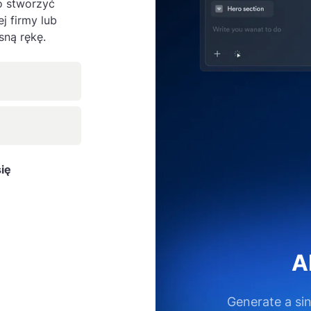
o stworzyć
j firmy lub
sną rękę.
się
A
A
Generate a sing
Generate a sing