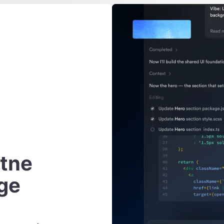
tne
ge