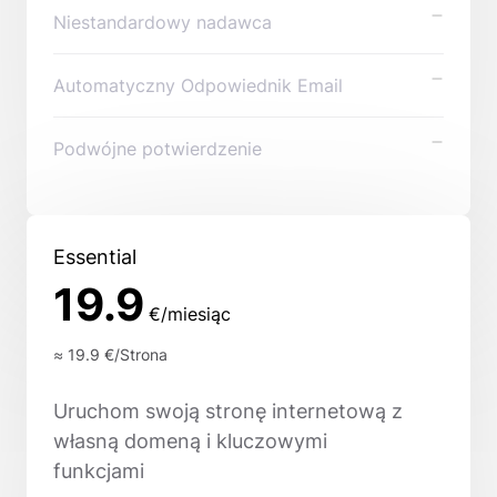
Niestandardowy nadawca
Automatyczny Odpowiednik Email
Podwójne potwierdzenie
Essential
19.9
€/miesiąc
≈ 19.9
€/Strona
Uruchom swoją stronę internetową z
własną domeną i kluczowymi
funkcjami