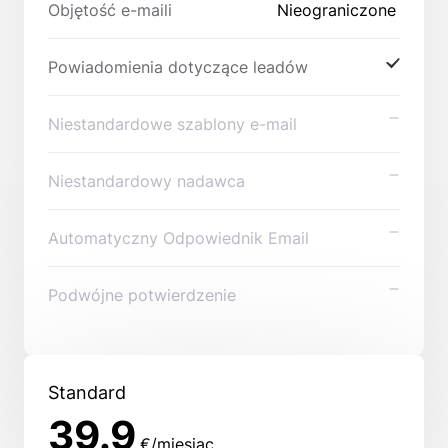
Objętość e-maili
Nieograniczone
Powiadomienia dotyczące leadów
Niestandardowe szablony e-mail
Niestandardowy nadawca
Automatyczny Odpowiednik Email
Podwójne potwierdzenie
Standard
39.9
€/miesiąc