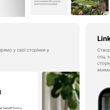
Lin
прямо у свої сторінки у
Створ
соц. 
сторі
яким