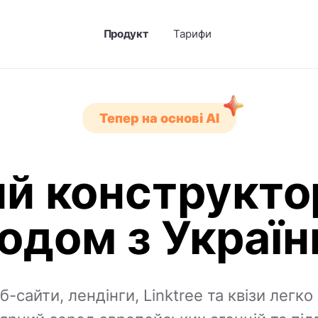
Продукт
Тарифи
Тепер на основі AI
й конструктор
одом з Україн
-сайти, лендінги, Linktree та квізи легк