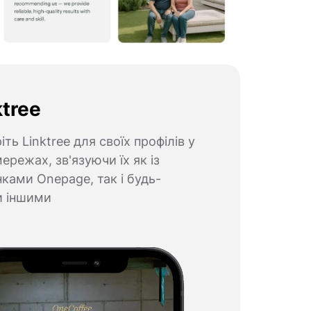
ktree
іть Linktree для своїх профілів у
мережах, зв'язуючи їх як із
нками Onepage, так і будь-
и іншими