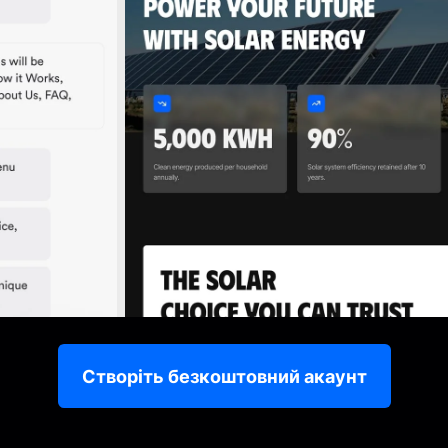
Створіть безкоштовний акаунт
Onepage має безкоштовний план.
Це не пробна версія.