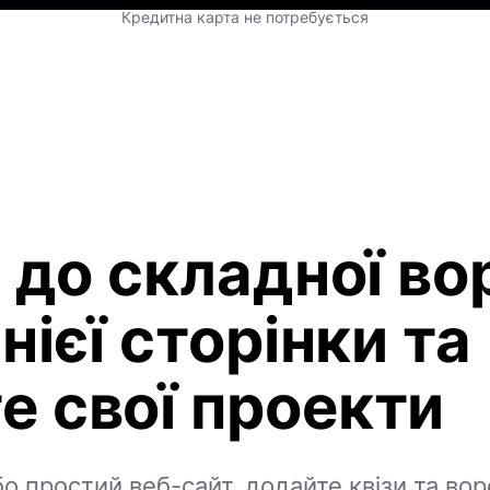
Кредитна карта не потребується
у до складної во
нієї сторінки та
 свої проекти
бо простий веб-сайт, додайте квізи та во