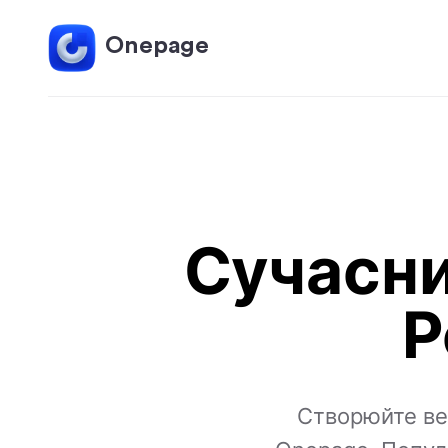
Onepage
Сучасни
Р
Створюйте веб