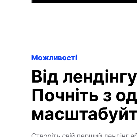
Можливості
Від лендінг
Почніть з од
масштабуйте
Створіть свій перший лендінг а