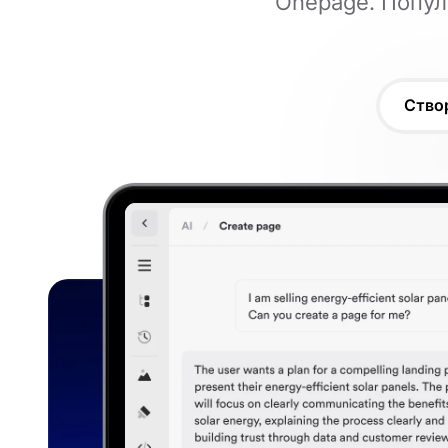
Onepage. Попул
Ство