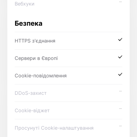
Вебхуки
Безпека
HTTPS з'єднання
Сервери в Європі
Cookie-повідомлення
DDoS-захист
Cookie-віджет
Просунуті Cookie-налаштування