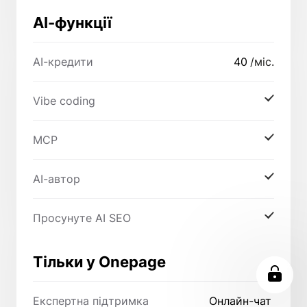
AI-функції
AI-кредити
40
/міс.
Vibe coding
MCP
AI-автор
Просунуте AI SEO
Тільки у Onepage
Експертна підтримка
Онлайн-чат