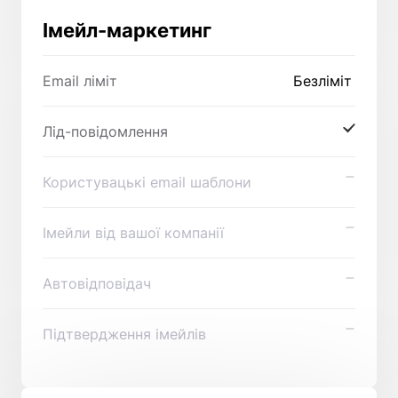
Імейл-маркетинг
Email ліміт
Безліміт
Лід-повідомлення
Користувацькі email шаблони
Імейли від вашої компанії
Автовідповідач
Підтвердження імейлів