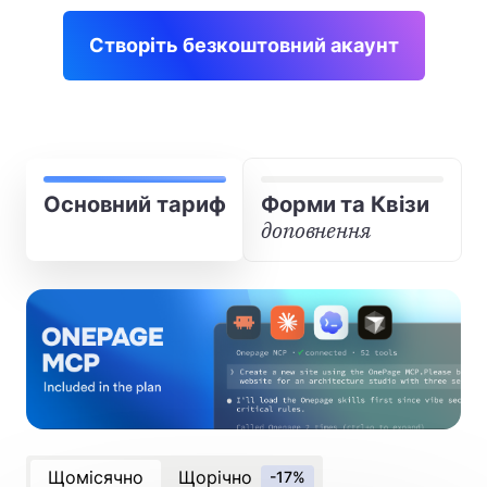
Створіть безкоштовний акаунт
Основний тариф
Форми та Квізи
доповнення
Щомісячно
Щорічно
-17%