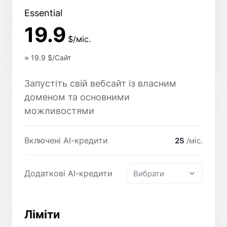
Essential
19.9
$/міс.
≈ 19.9
$/Сайт
Запустіть свій вебсайт із власним
доменом та основними
можливостями
Включені AI-кредити
25
/міс.
Додаткові AI-кредити
Вибрати
Ліміти