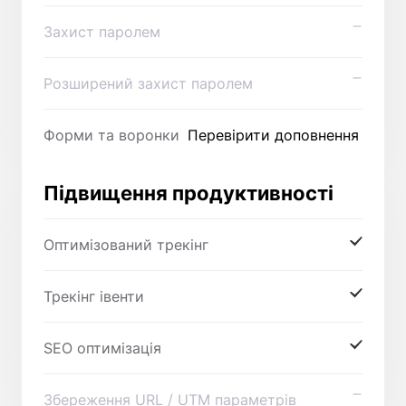
Захист паролем
Розширений захист паролем
Форми та воронки
Перевірити доповнення
Підвищення продуктивності
Оптимізований трекінг
Трекінг івенти
SEO оптимізація
Збереження URL / UTM параметрів