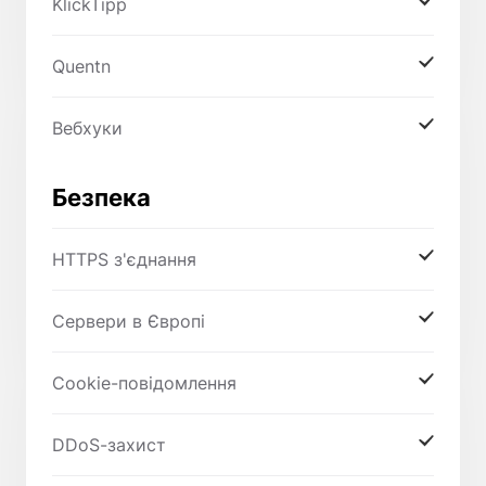
KlickTipp
Quentn
Вебхуки
Безпека
HTTPS з'єднання
Сервери в Європі
Cookie-повідомлення
DDoS-захист