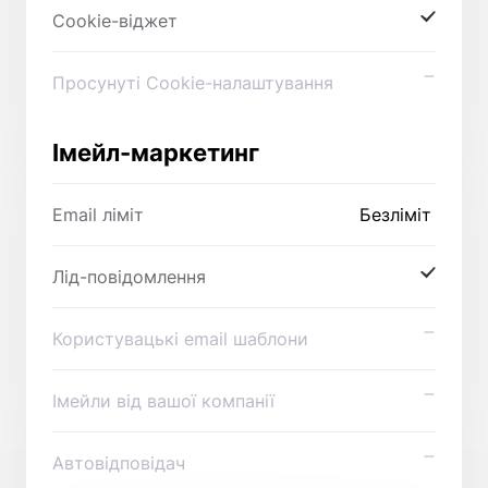
Cookie-віджет
Просунуті Cookie-налаштування
Імейл-маркетинг
Email ліміт
Безліміт
Лід-повідомлення
Користувацькі email шаблони
Імейли від вашої компанії
Автовідповідач