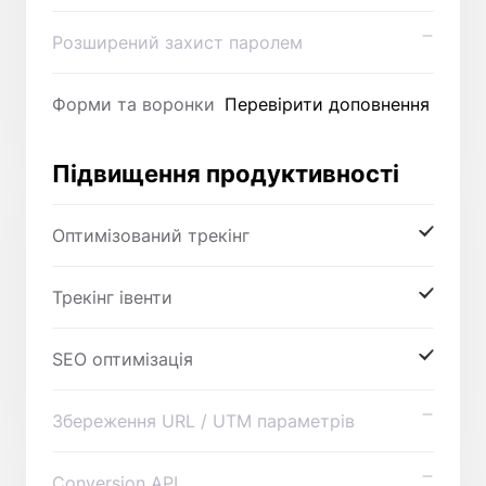
Розширений захист паролем
Форми та воронки
Перевірити доповнення
Підвищення продуктивності
Оптимізований трекінг
Трекінг івенти
SEO оптимізація
Збереження URL / UTM параметрів
Conversion API