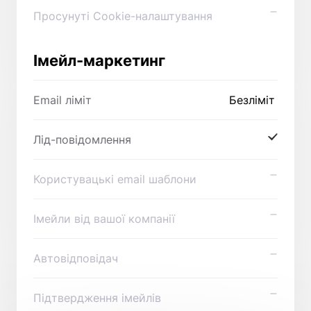
Просунуті Cookie-налаштування
Імейл-маркетинг
Email ліміт
Безліміт
Лід-повідомлення
Користувацькі email шаблони
Імейли від вашої компанії
Автовідповідач
Підтвердження імейлів