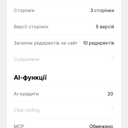
Сторінки
3
сторінки
Версії сторінок
5
версій
Загалом редиректів на сайт
10
редиректів
Субдомени
AI-функції
AI-кредити
20
Vibe coding
MCP
Обмежено