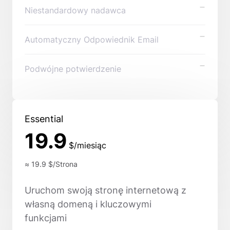
Niestandardowy nadawca
Automatyczny Odpowiednik Email
Podwójne potwierdzenie
Essential
19.9
$/miesiąc
≈ 19.9
$/Strona
Uruchom swoją stronę internetową z
własną domeną i kluczowymi
funkcjami