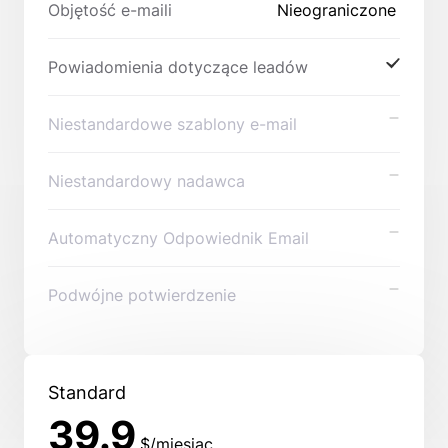
Objętość e-maili
Nieograniczone
Powiadomienia dotyczące leadów
Niestandardowe szablony e-mail
Niestandardowy nadawca
Automatyczny Odpowiednik Email
Podwójne potwierdzenie
Standard
39.9
$/miesiąc