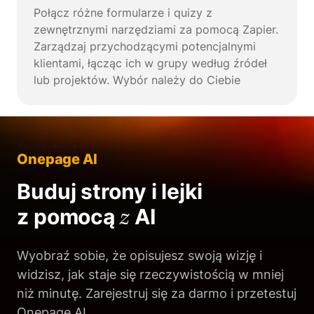
Połącz różne formularze i quizy z
zewnętrznymi narzędziami za pomocą Zapier.
Zarządzaj przychodzącymi potencjalnymi
klientami, łącząc ich w grupy według źródeł
lub projektów. Wybór należy do Ciebie
Onepage AI
Buduj strony i lejki
z
z pomocą
AI
Wyobraź sobie, że opisujesz swoją wizję i
widzisz, jak staje się rzeczywistością w mniej
niż minutę. Zarejestruj się za darmo i przetestuj
Onepage AI.